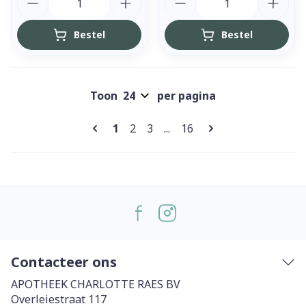
Bestel
Bestel
Toon
per pagina
Pagina's
U lees momenteel pagina
Pagina
Pagina
Pagina
1
2
3
...
16
Contacteer ons
APOTHEEK CHARLOTTE RAES BV
Overleiestraat 117