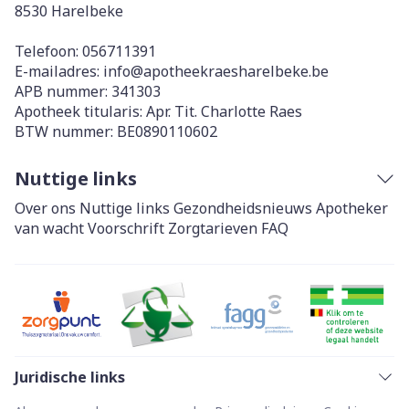
8530
Harelbeke
Telefoon:
056711391
E-mailadres:
info@
apotheekraesharelbeke.be
APB nummer:
341303
Apotheek titularis:
Apr. Tit. Charlotte Raes
BTW nummer:
BE0890110602
Nuttige links
Over ons
Nuttige links
Gezondheidsnieuws
Apotheker
van wacht
Voorschrift
Zorgtarieven
FAQ
Juridische links