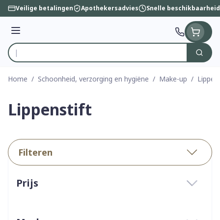
Ga naar de inhoud
Veilige betalingen
Apothekersadvies
Snelle beschikbaarheid
Menu
Zoek
Product, merk, categorie...
Home
/
Schoonheid, verzorging en hygiëne
/
Make-up
/
Lippens
Lippenstift
Filteren
Doorgaan naar productlijst
Prijs
filter