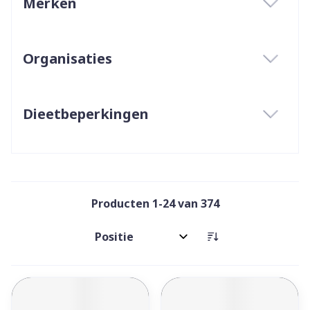
Merken
filter
Organisaties
filter
Dieetbeperkingen
filter
Producten
1
-
24
van
374
Sorteer op: