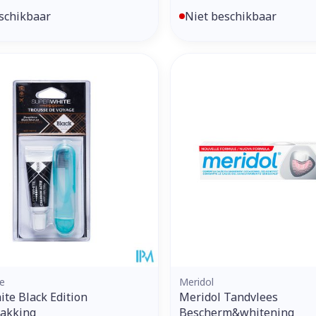
schikbaar
Niet beschikbaar
e
Meridol
te Black Edition
Meridol Tandvlees
pakking
Bescherm&whitening