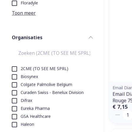
Aerosol toeste
kloven
Tabletten
Floradyle
Aerosol access
Blaren
Creme, gel en 
Toon meer
Zuurstof
Eelt
Eksteroog - li
Ademhalingss
Organisaties
Toon meer
filter
Spieren en g
Specifiek vo
2CME (TO SEE ME SPRL)
Naalden en s
Biosynex
Lichaamsverzo
Colgate Palmolive Belgium
Infecties
Spuiten
Email Di
Deodorant
Curaden Swiss - Benelux Division
Email D
Oplossing voor
Gezichtsverzo
Rouge 7
Difrax
Naalden
Luizen
€ 7,15
Eureka Pharma
Aantal
Naalden voor 
GSA Healthcare
- pennaalden
Haleon
Diagnostica