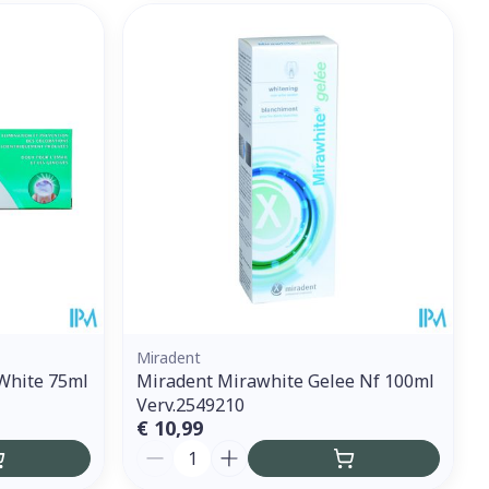
Miradent
White 75ml
Miradent Mirawhite Gelee Nf 100ml
Verv.2549210
€ 10,99
Aantal