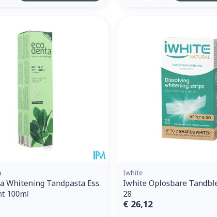
a
Iwhite
a Whitening Tandpasta Ess.
Iwhite Oplosbare Tandbl
nt 100ml
28
€ 26,12