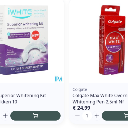
Enkel en vo
Toon meer
ddelen
Haar
orging
Supplementen
Insectenw
middelen
n
Mondmaskers
issen
 -
uid
d
Colgate
uperior Whitening Kit
Colgate Max White Overn
kken 10
Whitening Pen 2,5ml Nf
Zelfbruiner
Scheren
€ 24,99
Aantal