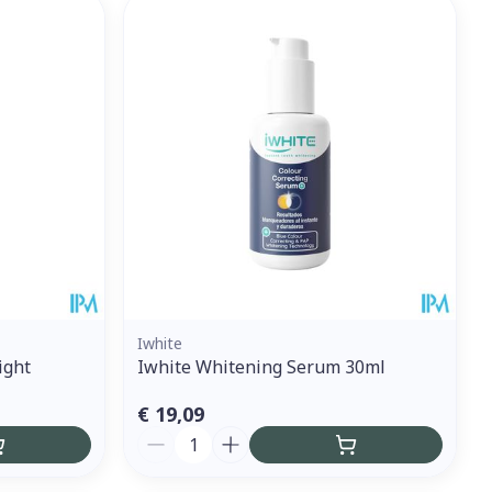
et
geneesmiddelen
erende
Parfums en
geurproducten
Iwhite
ight
Iwhite Whitening Serum 30ml
CBD
€ 19,09
Aantal