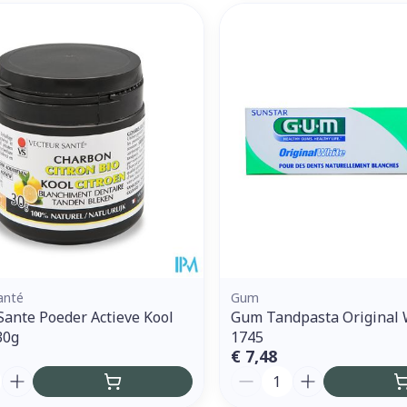
anté
Gum
Sante Poeder Actieve Kool
Gum Tandpasta Original 
30g
1745
€ 7,48
Aantal