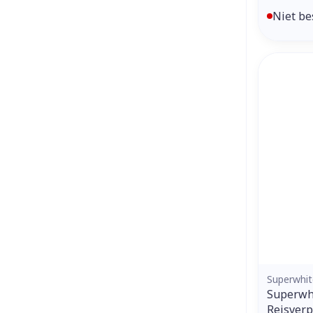
Niet be
Superwhit
Superwhi
Reisver