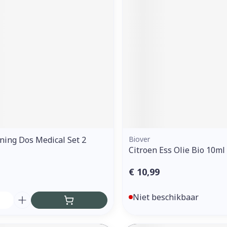
ddelen
Haar
orging
Supplementen
Insectenw
middelen
n
Mondmaskers
issen
 -
uid
d
ning Dos Medical Set 2
Biover
Citroen Ess Olie Bio 10ml
Zelfbruiner
Scheren
€ 10,99
Niet beschikbaar