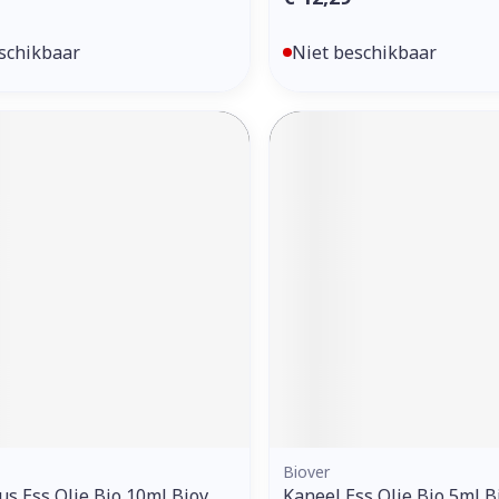
schikbaar
Niet beschikbaar
Biover
us Ess Olie Bio 10ml Biov
Kaneel Ess Olie Bio 5ml B