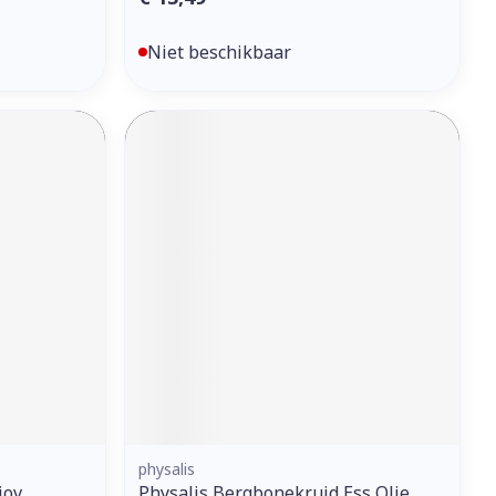
Niet beschikbaar
physalis
iov
Physalis Bergbonekruid Ess Olie