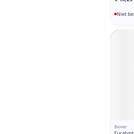
Niet be
Biover
Eucalypt