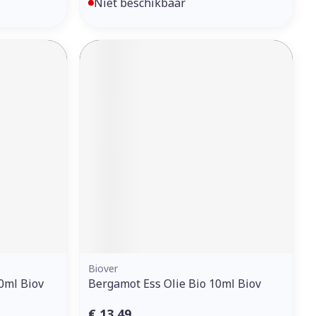
Niet beschikbaar
Biover
0ml Biov
Bergamot Ess Olie Bio 10ml Biov
€ 13,49