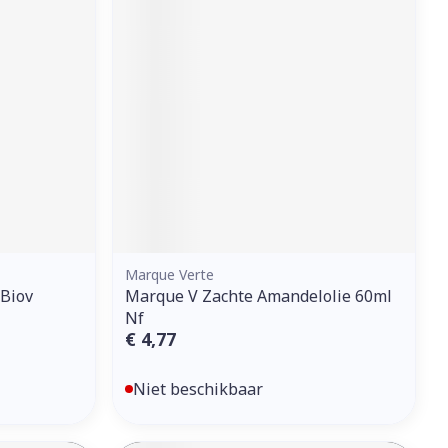
erende
Parfums en
geurproducten
Marque Verte
 Biov
Marque V Zachte Amandelolie 60ml
CBD
Nf
€ 4,77
Niet beschikbaar