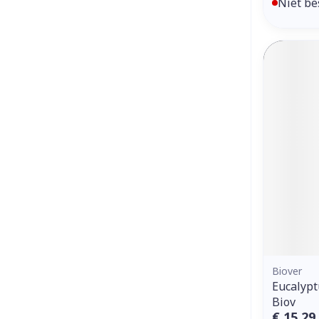
Niet be
Biover
Eucalypt
Biov
€ 15,29