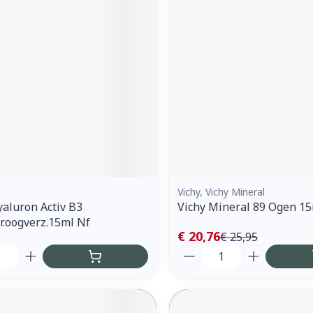
ddelen
Haar
orging
Supplementen
Insectenw
middelen
n
Mondmaskers
issen
 -
uid
d
Vichy, Vichy Mineral
aluron Activ B3
Vichy Mineral 89 Ogen 1
Zelfbruiner
Scheren
rr.oogverz.15ml Nf
€ 20,76
€ 25,95
Aantal