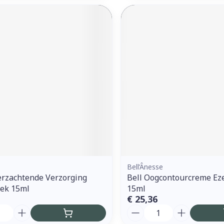
Bell’Ânesse
erzachtende Verzorging
Bell Oogcontourcreme Ez
ek 15ml
15ml
€ 25,36
Aantal