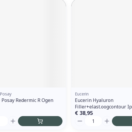
 Posay
Eucerin
 Posay Redermic R Ogen
Eucerin Hyaluron
Filler+elast.oogcontour I
€ 38,95
Aantal