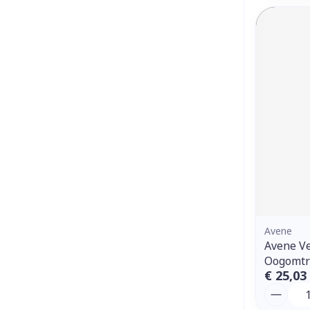
Avene
Avene V
Oogomtr
€ 25,03
Aantal