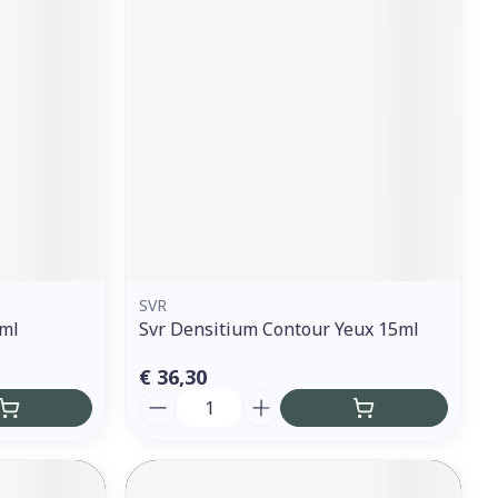
erende
Parfums en
geurproducten
SVR
5ml
Svr Densitium Contour Yeux 15ml
CBD
€ 36,30
Aantal