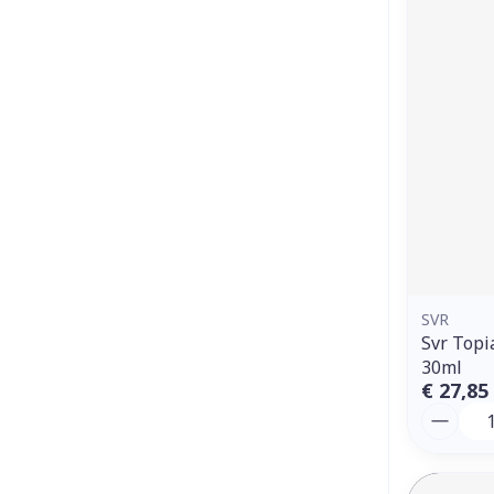
SVR
Svr Topi
30ml
€ 27,85
Aantal