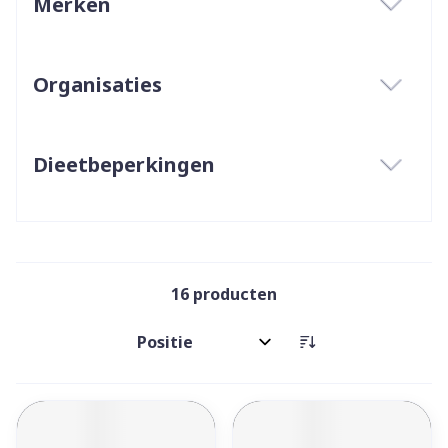
Merken
filter
Organisaties
filter
Dieetbeperkingen
filter
16
producten
Sorteer op: