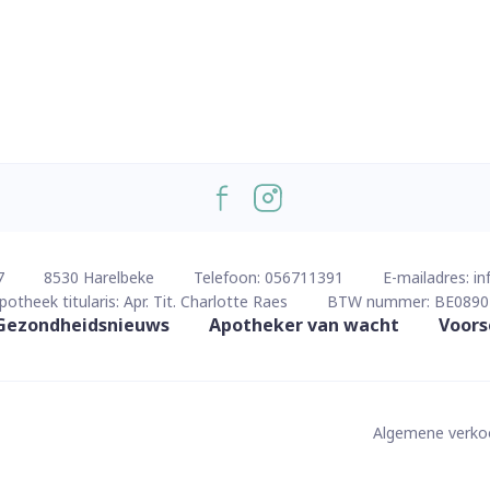
7
8530
Harelbeke
Telefoon:
056711391
E-mailadres:
in
potheek titularis:
Apr. Tit. Charlotte Raes
BTW nummer:
BE0890
Gezondheidsnieuws
Apotheker van wacht
Voors
Algemene verk