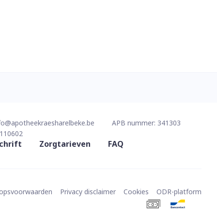
fo@
apotheekraesharelbeke.be
APB nummer:
341303
110602
chrift
Zorgtarieven
FAQ
oopsvoorwaarden
Privacy disclaimer
Cookies
ODR-platform