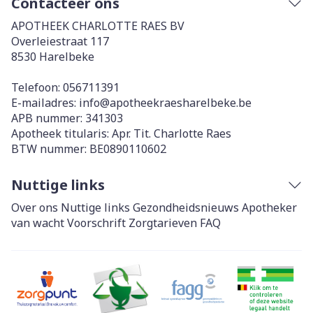
Contacteer ons
APOTHEEK CHARLOTTE RAES BV
Overleiestraat 117
8530
Harelbeke
Telefoon:
056711391
E-mailadres:
info@
apotheekraesharelbeke.be
APB nummer:
341303
Apotheek titularis:
Apr. Tit. Charlotte Raes
BTW nummer:
BE0890110602
Nuttige links
Over ons
Nuttige links
Gezondheidsnieuws
Apotheker
van wacht
Voorschrift
Zorgtarieven
FAQ