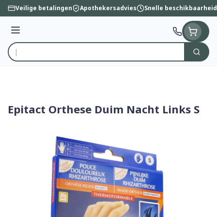
Ga naar de inhoud
Veilige betalingen
Apothekersadvies
Snelle beschikbaarheid
Menu
Zoek
Product, merk, categorie...
Epitact Orthese Duim Nacht Links S