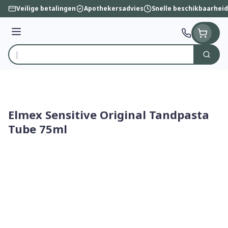
Ga naar de inhoud
Veilige betalingen
Apothekersadvies
Snelle beschikbaarheid
Menu
Zoek
Product, merk, categorie...
Elmex Sensitive Original Tandpasta
Tube 75ml