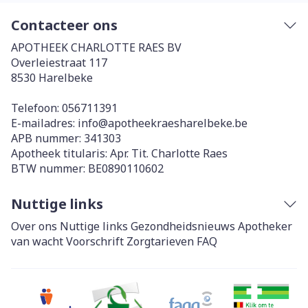
Contacteer ons
APOTHEEK CHARLOTTE RAES BV
Overleiestraat 117
8530
Harelbeke
Telefoon:
056711391
E-mailadres:
info@
apotheekraesharelbeke.be
APB nummer:
341303
Apotheek titularis:
Apr. Tit. Charlotte Raes
BTW nummer:
BE0890110602
Nuttige links
Over ons
Nuttige links
Gezondheidsnieuws
Apotheker
van wacht
Voorschrift
Zorgtarieven
FAQ