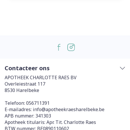
Contacteer ons
APOTHEEK CHARLOTTE RAES BV
Overleiestraat 117
8530
Harelbeke
Telefoon:
056711391
E-mailadres:
info@
apotheekraesharelbeke.be
APB nummer:
341303
Apotheek titularis:
Apr. Tit. Charlotte Raes
BTW nummer:
BE0890110602