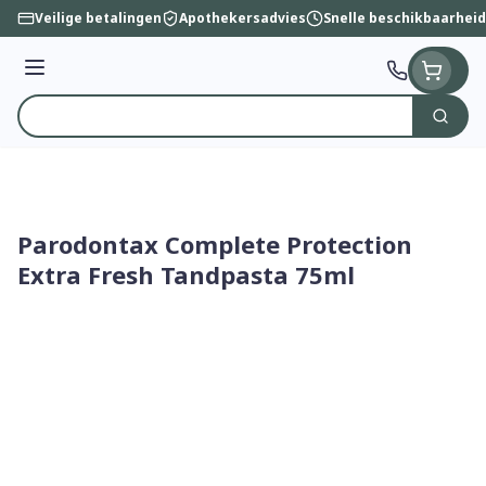
Ga naar de inhoud
Veilige betalingen
Apothekersadvies
Snelle beschikbaarheid
Menu
Zoek
Product, merk, categorie...
Parodontax Complete Protection
Extra Fresh Tandpasta 75ml