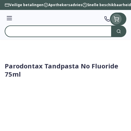
Ga naar de inhoud
Veilige betalingen
Apothekersadvies
Snelle beschikbaarheid
Menu
Zoek
Product, merk, categorie...
Parodontax Tandpasta No Fluoride
75ml