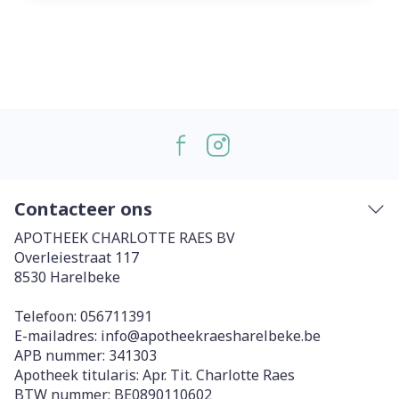
Contacteer ons
APOTHEEK CHARLOTTE RAES BV
Overleiestraat 117
8530
Harelbeke
Telefoon:
056711391
E-mailadres:
info@
apotheekraesharelbeke.be
APB nummer:
341303
Apotheek titularis:
Apr. Tit. Charlotte Raes
BTW nummer:
BE0890110602