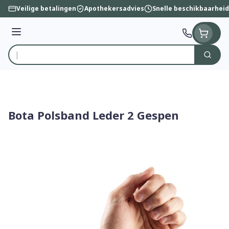
Ga naar de inhoud
Veilige betalingen
Apothekersadvies
Snelle beschikbaarheid
Menu
Zoek
Product, merk, categorie...
Bota Polsband Leder 2 Gespen