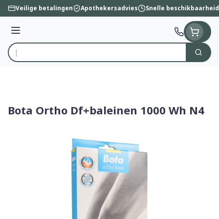
Ga naar de inhoud
Veilige betalingen
Apothekersadvies
Snelle beschikbaarheid
Menu
Zoek
Product, merk, categorie...
Bota Ortho Df+baleinen 1000 Wh N4