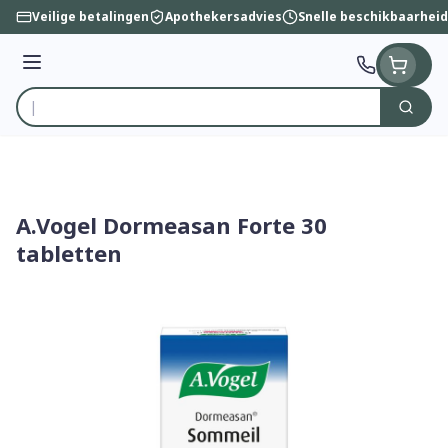
Ga naar de inhoud
Veilige betalingen
Apothekersadvies
Snelle beschikbaarheid
Menu
Zoek
Product, merk, categorie...
A.Vogel Dormeasan Forte 30
tabletten