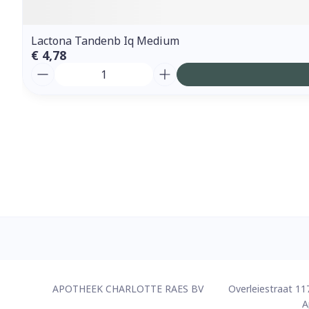
Lactona Tandenb Iq Medium
€ 4,78
Aantal
Contacteer ons
APOTHEEK CHARLOTTE RAES BV
Overleiestraat 11
A