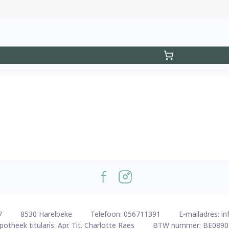
7
8530
Harelbeke
Telefoon:
056711391
E-mailadres:
in
potheek titularis:
Apr. Tit. Charlotte Raes
BTW nummer:
BE0890