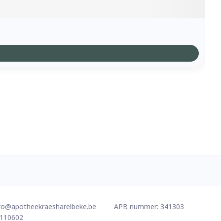
fo@
apotheekraesharelbeke.be
APB nummer:
341303
110602