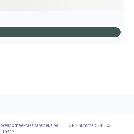
fo@
apotheekraesharelbeke.be
APB nummer:
341303
110602