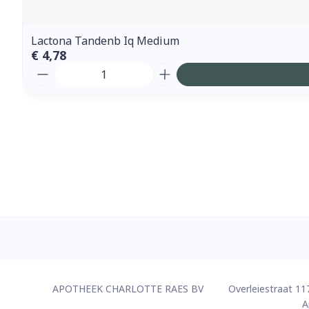
Lactona Tandenb Iq Medium
€ 4,78
Aantal
Contacteer ons
APOTHEEK CHARLOTTE RAES BV
Overleiestraat 11
A