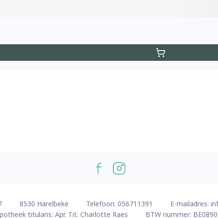
7
8530
Harelbeke
Telefoon:
056711391
E-mailadres:
in
potheek titularis:
Apr. Tit. Charlotte Raes
BTW nummer:
BE0890