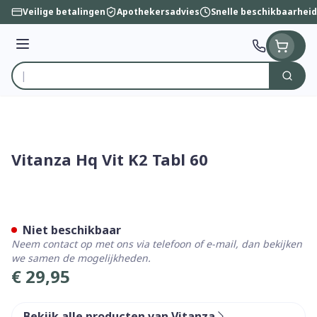
Ga naar de inhoud
Veilige betalingen
Apothekersadvies
Snelle beschikbaarheid
Menu
Zoek
Product, merk, categorie...
Vitanza Hq Vit K2 Tabl 60
Vitanza Hq Vit K2 Tabl 60
Niet beschikbaar
Neem contact op met ons via telefoon of e-mail, dan bekijken
we samen de mogelijkheden.
€ 29,95
Bekijk alle producten van Vitanza