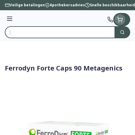
Ga naar de inhoud
Veilige betalingen
Apothekersadvies
Snelle beschikbaarheid
Menu
Zoek
Product, merk, categorie...
Ferrodyn Forte Caps 90 Metagenics