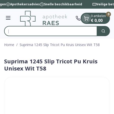
Dia 1 van 1
Ga naar de inhoud
ngen
Apothekersadvies
Snelle beschikbaarheid
Veilige bet
0
0 artikelen
Menu
€ 0,00
Zoek
Product, merk, categorie...
Home
/
Suprima 1245 Slip Tricot Pu Kruis Unisex Wit T58
Suprima 1245 Slip Tricot Pu Kruis
Unisex Wit T58