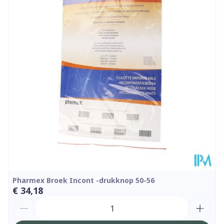
Diepte
53 mm
Hoeveelheid
Stuk
Verpakking
Kamertemperatuur (15°C -
Behoud
25°C)
Pharmex Broek Incont -drukknop 50-56
€ 34,18
Aantal