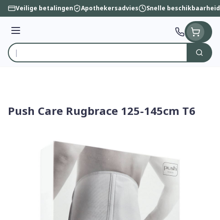
Ga naar de inhoud
Veilige betalingen
Apothekersadvies
Snelle beschikbaarheid
Menu
Zoek
Product, merk, categorie...
Push Care Rugbrace 125-145cm T6