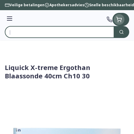
Ga naar de inhoud
Veilige betalingen
Apothekersadvies
Snelle beschikbaarheid
Menu
Zoek
Product, merk, categorie...
Liquick X-treme Ergothan
Blaassonde 40cm Ch10 30