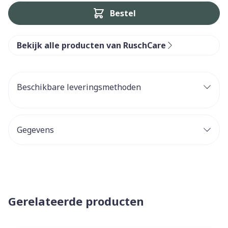
Bestel
Bekijk alle producten van RuschCare
Beschikbare leveringsmethoden
Gegevens
Gerelateerde producten
Navigeren door de elementen van de carrousel is mogelijk 
Druk om carrousel over te slaan
Druk op om naar carrouselnavigatie te gaan