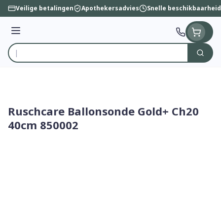
Ga naar de inhoud
Veilige betalingen
Apothekersadvies
Snelle beschikbaarheid
Menu
Zoek
Product, merk, categorie...
Ruschcare Ballonsonde Gold+ Ch20
40cm 850002