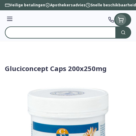
Ga naar de inhoud
Veilige betalingen
Apothekersadvies
Snelle beschikbaarheid
Menu
Zoek
Product, merk, categorie...
Gluciconcept Caps 200x250mg