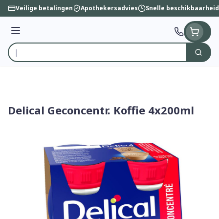
Ga naar de inhoud
Veilige betalingen
Apothekersadvies
Snelle beschikbaarheid
Menu
Zoek
Product, merk, categorie...
Delical Geconcentr. Koffie 4x200ml