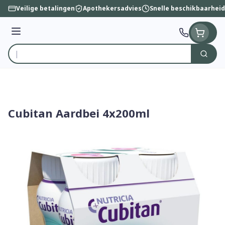
Ga naar de inhoud
Veilige betalingen
Apothekersadvies
Snelle beschikbaarheid
Menu
Zoek
Product, merk, categorie...
Cubitan Aardbei 4x200ml