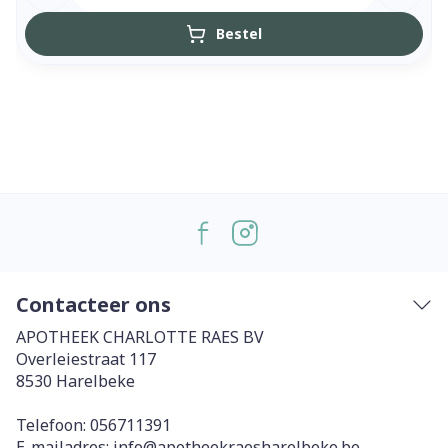
Bestel
Contacteer ons
APOTHEEK CHARLOTTE RAES BV
Overleiestraat 117
8530
Harelbeke
Telefoon:
056711391
E-mailadres:
info@
apotheekraesharelbeke.be