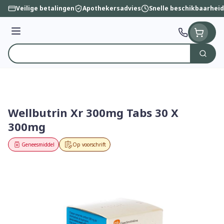
Ga naar de inhoud
Veilige betalingen
Apothekersadvies
Snelle beschikbaarheid
Menu
Zoek
Product, merk, categorie...
Wellbutrin Xr 300mg Tabs 30 X
300mg
Geneesmiddel
Op voorschrift