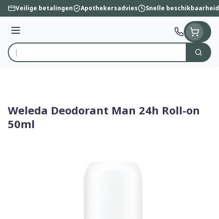
Ga naar de inhoud
Veilige betalingen
Apothekersadvies
Snelle beschikbaarheid
Menu
Zoek
Product, merk, categorie...
Weleda Deodorant Man 24h Roll-on
50ml