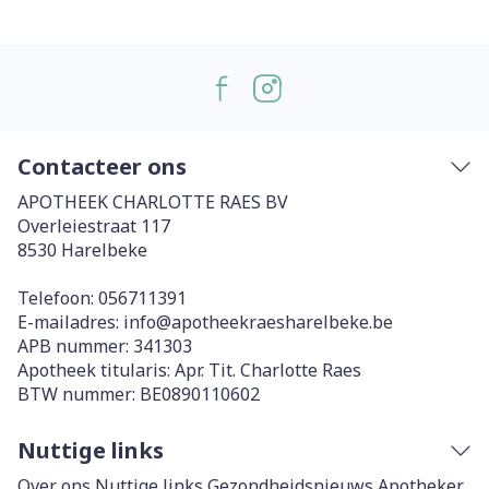
Contacteer ons
APOTHEEK CHARLOTTE RAES BV
Overleiestraat 117
8530
Harelbeke
Telefoon:
056711391
E-mailadres:
info@
apotheekraesharelbeke.be
APB nummer:
341303
Apotheek titularis:
Apr. Tit. Charlotte Raes
BTW nummer:
BE0890110602
Nuttige links
Over ons
Nuttige links
Gezondheidsnieuws
Apotheker