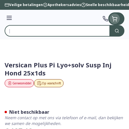
Ga naar de inhoud
Veilige betalingen
Apothekersadvies
Snelle beschikbaarheid
Menu
Zoek
Product, merk, categorie...
Versican Plus Pi Lyo+solv Susp Inj
Hond 25x1ds
Geneesmiddel
Op voorschrift
Versican Plus Pi Lyo+solv S
Niet beschikbaar
Neem contact op met ons via telefoon of e-mail, dan bekijken
we samen de mogelijkheden.