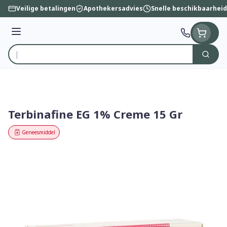
Ga naar de inhoud
Veilige betalingen
Apothekersadvies
Snelle beschikbaarheid
Menu
Zoek
Product, merk, categorie...
Terbinafine EG 1% Creme 15 Gr
Geneesmiddel