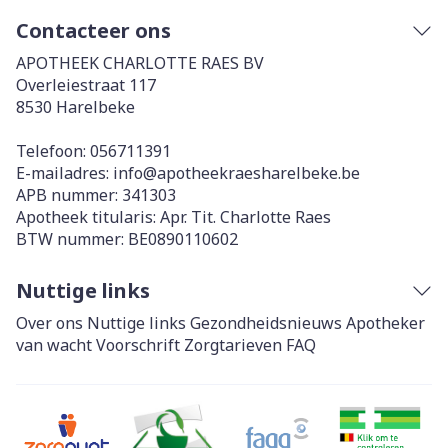
Contacteer ons
APOTHEEK CHARLOTTE RAES BV
Overleiestraat 117
8530
Harelbeke
Telefoon:
056711391
E-mailadres:
info@
apotheekraesharelbeke.be
APB nummer:
341303
Apotheek titularis:
Apr. Tit. Charlotte Raes
BTW nummer:
BE0890110602
Nuttige links
Over ons
Nuttige links
Gezondheidsnieuws
Apotheker
van wacht
Voorschrift
Zorgtarieven
FAQ