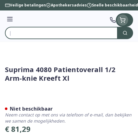
Ga naar de inhoud
Veilige betalingen
Apothekersadvies
Snelle beschikbaarheid
Menu
Zoek
Product, merk, categorie...
Suprima 4080 Patientoverall 1/2
Arm-knie Kreeft Xl
Suprima 4080 Patientoverall
Niet beschikbaar
Neem contact op met ons via telefoon of e-mail, dan bekijken
we samen de mogelijkheden.
€ 81,29