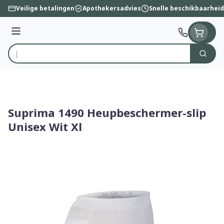
Ga naar de inhoud
Veilige betalingen
Apothekersadvies
Snelle beschikbaarheid
Menu
Zoek
Product, merk, categorie...
Suprima 1490 Heupbeschermer-slip
Unisex Wit Xl