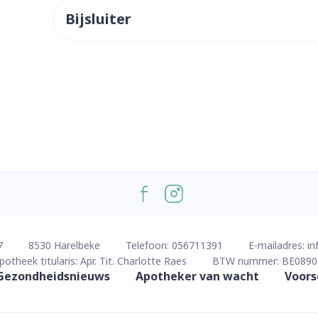
Bijsluiter
ddelen
Haar
orging
Supplementen
Insectenw
middelen
n
Mondmaskers
issen
 -
uid
d
Zelfbruiner
Scheren
7
8530
Harelbeke
Telefoon:
056711391
E-mailadres:
in
potheek titularis:
Apr. Tit. Charlotte Raes
BTW nummer:
BE0890
Gezondheidsnieuws
Apotheker van wacht
Voors