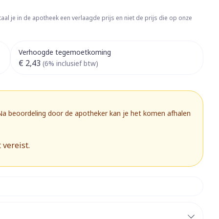
rapie
Toon meer
aal je in de apotheek een verlaagde prijs en niet de prijs die op onze
Diagnosetesten en
 stress
Vlooien en teken
meetapparatuur
Oren
Mond en keel
Verhoogde tegemoetkoming
Alcoholtest
g
Oordopjes
Zuigtabletten
€ 2,43
(6% inclusief btw)
herapie -
Mond, muil of snavel
Bloeddrukmeter
ls
 en -druppels
Oorreiniging
Spray - oplossing
Cholesteroltest
zen
Oordruppels
Hartslagmeter
ulpmiddelen
 Na beoordeling door de apotheker kan je het komen afhalen
Toon meer
 vereist.
herming
Hygiëne
Ergonomie
nning en -
Aambeien
s
Bad en douche
Ademhaling en zuurstof
je
Badkamer