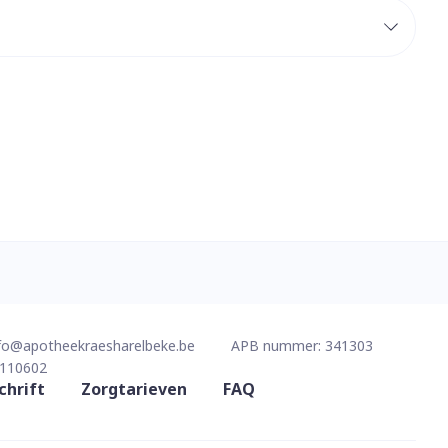
erende
Parfums en
geurproducten
CBD
fo@
apotheekraesharelbeke.be
APB nummer:
341303
110602
chrift
Zorgtarieven
FAQ