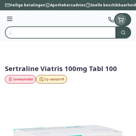
Ga naar de inhoud
Veilige betalingen
Apothekersadvies
Snelle beschikbaarheid
Menu
Zoek
Product, merk, categorie...
Sertraline Viatris 100mg Tabl 100
Geneesmiddel
Op voorschrift