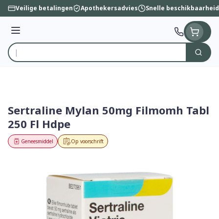
Ga naar de inhoud
Veilige betalingen
Apothekersadvies
Snelle beschikbaarheid
Menu
Zoek
Product, merk, categorie...
Sertraline Mylan 50mg Filmomh Tabl
250 Fl Hdpe
Geneesmiddel
Op voorschrift