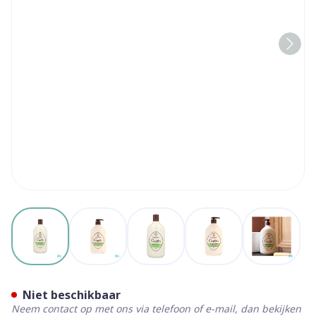
View larger image
View larger image
View larger image
View larger image
View la
Roge Cavailles Gel Overvet
Niet beschikbaar
Neem contact op met ons via telefoon of e-mail, dan bekijken