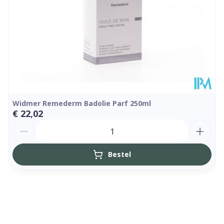
Kamertemperatuur (15°C -
Behoud
25°C)
Widmer Remederm Badolie Parf 250ml
€ 22,02
Aantal
Bestel