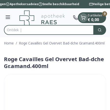
Dia 1 van 1
Ga naar de inhoud
ngen
Apothekersadvies
Snelle beschikbaarheid
Veilige be
0
0 artikelen
Menu
€ 0,00
Zoek
Product, merk, categorie...
Home
/
Roge Cavailles Gel Overvet Bad-dche Gr.amand.400ml
Roge Cavailles Gel Overvet Bad-dche
Gr.amand.400ml