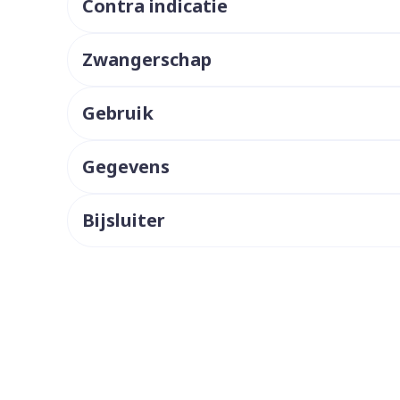
Contra indicatie
ddelen
Haar
orging
Supplementen
Insectenw
middelen
Zwangerschap
n
Mondmaskers
issen
 -
Gebruik
uid
d
Gegevens
Bijsluiter
Zelfbruiner
Scheren