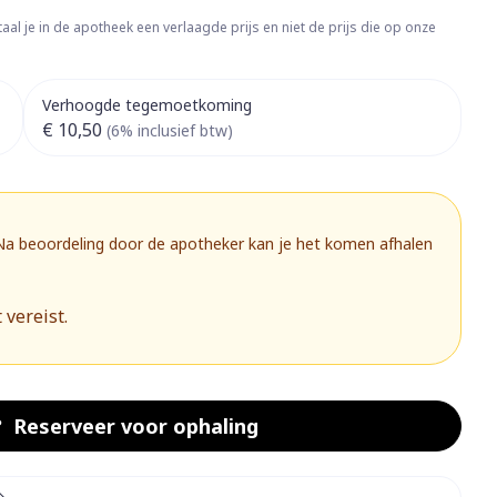
rapie
Toon meer
aal je in de apotheek een verlaagde prijs en niet de prijs die op onze
Diagnosetesten en
 stress
Vlooien en teken
meetapparatuur
Oren
Mond en keel
Verhoogde tegemoetkoming
€ 10,50
Alcoholtest
(6% inclusief btw)
g
Oordopjes
Zuigtabletten
herapie -
Mond, muil of snavel
Bloeddrukmeter
ls
 en -druppels
Oorreiniging
Spray - oplossing
Cholesteroltest
zen
Oordruppels
Hartslagmeter
 Na beoordeling door de apotheker kan je het komen afhalen
ulpmiddelen
Toon meer
 vereist.
herming
Hygiëne
Ergonomie
nning en -
Aambeien
s
Bad en douche
Ademhaling en zuurstof
Reserveer
voor ophaling
je
Badkamer