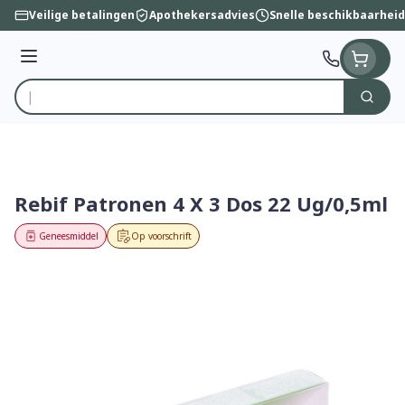
Ga naar de inhoud
Veilige betalingen
Apothekersadvies
Snelle beschikbaarheid
Menu
Zoek
Product, merk, categorie...
Rebif Patronen 4 X 3 Dos 22 Ug/0,5ml
Geneesmiddel
Op voorschrift