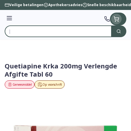
Ga naar de inhoud
Veilige betalingen
Apothekersadvies
Snelle beschikbaarheid
Menu
Zoek
Product, merk, categorie...
Quetiapine Krka 200mg Verlengde
Afgifte Tabl 60
Geneesmiddel
Op voorschrift