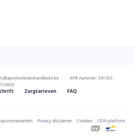
fo@
apotheekraesharelbeke.be
APB nummer:
341303
110602
chrift
Zorgtarieven
FAQ
oopsvoorwaarden
Privacy disclaimer
Cookies
ODR-platform