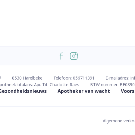
7
8530
Harelbeke
Telefoon:
056711391
E-mailadres:
in
potheek titularis:
Apr. Tit. Charlotte Raes
BTW nummer:
BE0890
Gezondheidsnieuws
Apotheker van wacht
Voors
Algemene verk