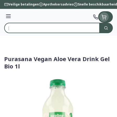
Ga naar de inhoud
Veilige betalingen
Apothekersadvies
Snelle beschikbaarheid
Menu
Zoek
Product, merk, categorie...
Purasana Vegan Aloe Vera Drink Gel
Bio 1l