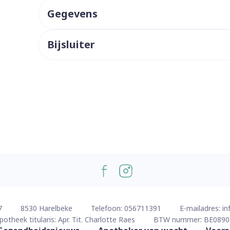
Gegevens
ddelen
Haar
orging
Supplementen
Insectenw
middelen
n
Mondmaskers
issen
Bijsluiter
 -
uid
d
Zelfbruiner
Scheren
7
8530
Harelbeke
Telefoon:
056711391
E-mailadres:
in
potheek titularis:
Apr. Tit. Charlotte Raes
BTW nummer:
BE0890