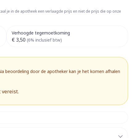
rapie
Toon meer
aal je in de apotheek een verlaagde prijs en niet de prijs die op onze
Diagnosetesten en
 stress
Vlooien en teken
meetapparatuur
Oren
Mond en keel
Verhoogde tegemoetkoming
Alcoholtest
g
Oordopjes
Zuigtabletten
€ 3,50
(6% inclusief btw)
herapie -
Mond, muil of snavel
Bloeddrukmeter
ls
 en -druppels
Oorreiniging
Spray - oplossing
Cholesteroltest
zen
Oordruppels
Hartslagmeter
ulpmiddelen
 Na beoordeling door de apotheker kan je het komen afhalen
Toon meer
 vereist.
herming
Hygiëne
Ergonomie
nning en -
Aambeien
s
Bad en douche
Ademhaling en zuurstof
je
Badkamer