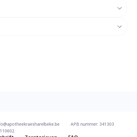
erende
Parfums en
geurproducten
CBD
fo@
apotheekraesharelbeke.be
APB nummer:
341303
110602