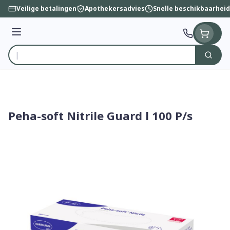
Ga naar de inhoud
Veilige betalingen
Apothekersadvies
Snelle beschikbaarheid
Menu
Zoek
Product, merk, categorie...
Peha-soft Nitrile Guard l 100 P/s