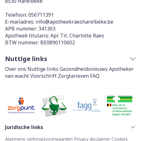
8530
Harelbeke
Telefoon:
056711391
E-mailadres:
info@
apotheekraesharelbeke.be
APB nummer:
341303
Apotheek titularis:
Apr. Tit. Charlotte Raes
BTW nummer:
BE0890110602
Nuttige links
Over ons
Nuttige links
Gezondheidsnieuws
Apotheker
van wacht
Voorschrift
Zorgtarieven
FAQ
Juridische links
Algemene verkoopsvoorwaarden
Privacy disclaimer
Cookies