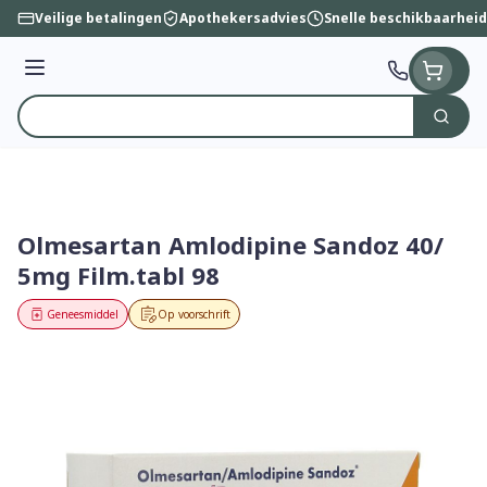
Ga naar de inhoud
Veilige betalingen
Apothekersadvies
Snelle beschikbaarheid
Menu
Zoek
Product, merk, categorie...
Olmesartan Amlodipine Sandoz 40/
5mg Film.tabl 98
Geneesmiddel
Op voorschrift