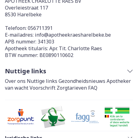
APOTHEEK CHARLOTTE RAES BV
Overleiestraat 117
8530
Harelbeke
Telefoon:
056711391
E-mailadres:
info@
apotheekraesharelbeke.be
APB nummer:
341303
Apotheek titularis:
Apr. Tit. Charlotte Raes
BTW nummer:
BE0890110602
Nuttige links
Over ons
Nuttige links
Gezondheidsnieuws
Apotheker
van wacht
Voorschrift
Zorgtarieven
FAQ