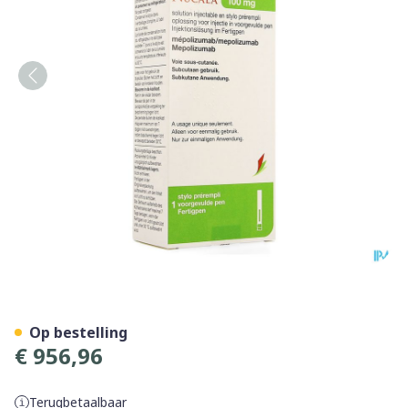
Nucala 100mg Opl Inj Voorg
Op bestelling
€ 956,96
Terugbetaalbaar