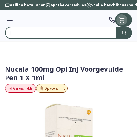
Ga naar de inhoud
Veilige betalingen
Apothekersadvies
Snelle beschikbaarheid
Menu
Zoek
Product, merk, categorie...
Nucala 100mg Opl Inj Voorgevulde
Pen 1 X 1ml
Geneesmiddel
Op voorschrift