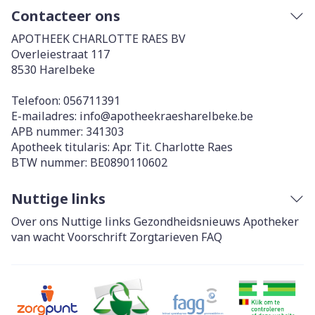
Contacteer ons
APOTHEEK CHARLOTTE RAES BV
Overleiestraat 117
8530
Harelbeke
Telefoon:
056711391
E-mailadres:
info@
apotheekraesharelbeke.be
APB nummer:
341303
Apotheek titularis:
Apr. Tit. Charlotte Raes
BTW nummer:
BE0890110602
Nuttige links
Over ons
Nuttige links
Gezondheidsnieuws
Apotheker
van wacht
Voorschrift
Zorgtarieven
FAQ