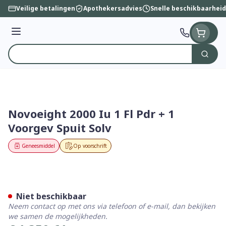
Ga naar de inhoud
Veilige betalingen
Apothekersadvies
Snelle beschikbaarheid
Menu
Zoek
Product, merk, categorie...
Novoeight 2000 Iu 1 Fl Pdr + 1
Voorgev Spuit Solv
Geneesmiddel
Op voorschrift
Novoeight 2000 Iu 1 Fl Pdr +
Niet beschikbaar
Neem contact op met ons via telefoon of e-mail, dan bekijken
we samen de mogelijkheden.