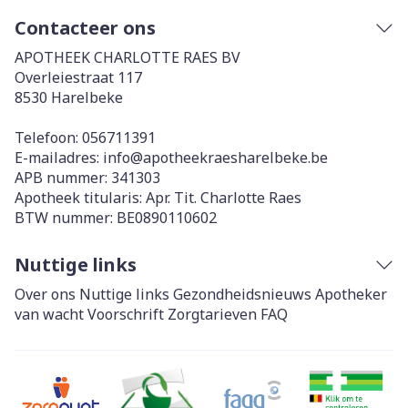
Contacteer ons
APOTHEEK CHARLOTTE RAES BV
Overleiestraat 117
8530
Harelbeke
Telefoon:
056711391
E-mailadres:
info@
apotheekraesharelbeke.be
APB nummer:
341303
Apotheek titularis:
Apr. Tit. Charlotte Raes
BTW nummer:
BE0890110602
Nuttige links
Over ons
Nuttige links
Gezondheidsnieuws
Apotheker
van wacht
Voorschrift
Zorgtarieven
FAQ