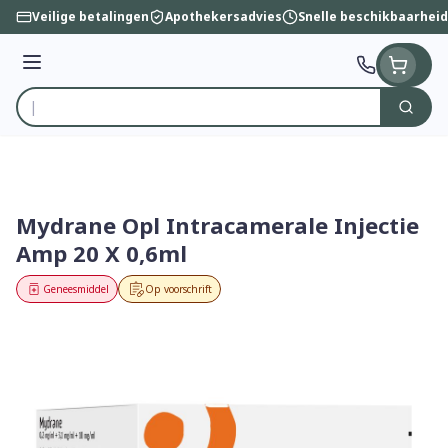
Ga naar de inhoud
Veilige betalingen
Apothekersadvies
Snelle beschikbaarheid
Menu
Zoek
Product, merk, categorie...
Mydrane Opl Intracamerale Injectie
Amp 20 X 0,6ml
Geneesmiddel
Op voorschrift