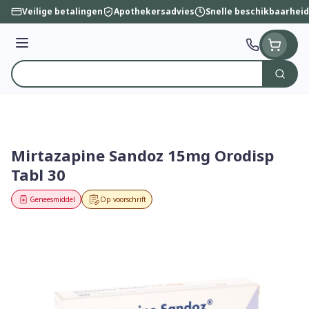
Ga naar de inhoud
Veilige betalingen
Apothekersadvies
Snelle beschikbaarheid
Menu
Zoek
Product, merk, categorie...
Mirtazapine Sandoz 15mg Orodisp
Tabl 30
Geneesmiddel
Op voorschrift