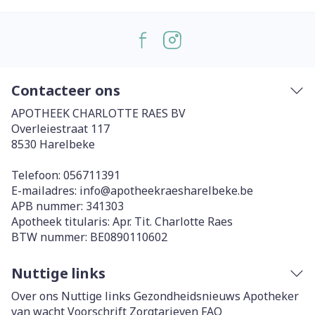
Contacteer ons
APOTHEEK CHARLOTTE RAES BV
Overleiestraat 117
8530
Harelbeke
Telefoon:
056711391
E-mailadres:
info@
apotheekraesharelbeke.be
APB nummer:
341303
Apotheek titularis:
Apr. Tit. Charlotte Raes
BTW nummer:
BE0890110602
Nuttige links
Over ons
Nuttige links
Gezondheidsnieuws
Apotheker
van wacht
Voorschrift
Zorgtarieven
FAQ