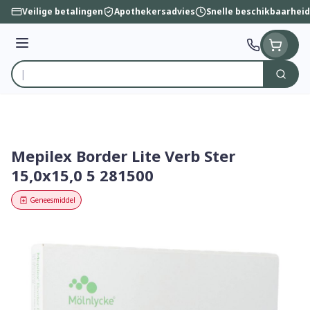
Ga naar de inhoud
Veilige betalingen
Apothekersadvies
Snelle beschikbaarheid
Menu
Zoek
Product, merk, categorie...
Mepilex Border Lite Verb Ster
15,0x15,0 5 281500
Geneesmiddel