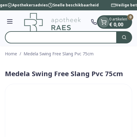
Dia 1 van 1
Ga naar de inhoud
ngen
Apothekersadvies
Snelle beschikbaarheid
Veilige be
0
0 artikelen
Menu
€ 0,00
Zoek
Product, merk, categorie...
Home
/
Medela Swing Free Slang Pvc 75cm
Medela Swing Free Slang Pvc 75cm