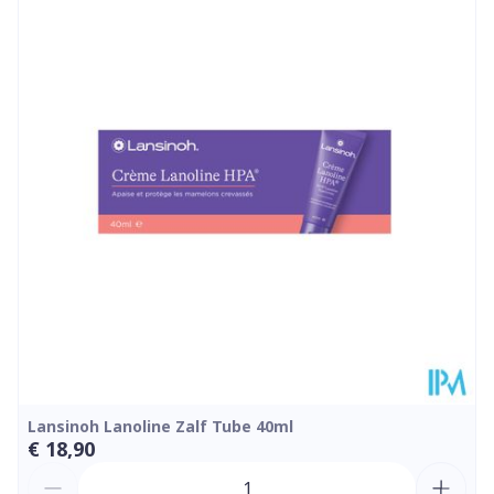
Diepte
40 mm
Kamertemperatuur (15°C -
Behoud
25°C)
Lansinoh Lanoline Zalf Tube 40ml
€ 18,90
Aantal