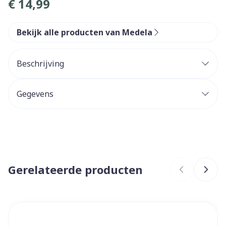
€ 14,99
Bekijk alle producten van Medela
Beschrijving
Medela Swing Free Slang Pvc 75cm
Gegevens
CNK
3893666
Organisaties
Medela Benelux
Gerelateerde producten
Merken
Medela
Breedte
121 mm
Navigeren door de elementen van de carrousel is mogelijk 
Druk om carrousel over te slaan
Druk op om naar carrouselnavigatie te gaan
Lengte
178 mm