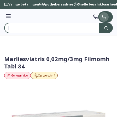
Ga naar de inhoud
Veilige betalingen
Apothekersadvies
Snelle beschikbaarheid
Menu
Zoek
Product, merk, categorie...
Marliesviatris 0,02mg/3mg Filmomh
Tabl 84
Geneesmiddel
Op voorschrift