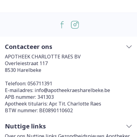
Contacteer ons
APOTHEEK CHARLOTTE RAES BV
Overleiestraat 117
8530
Harelbeke
Telefoon:
056711391
E-mailadres:
info@
apotheekraesharelbeke.be
APB nummer:
341303
Apotheek titularis:
Apr. Tit. Charlotte Raes
BTW nummer:
BE0890110602
Nuttige links
Over ons
Nuttige links
Gezondheidsnieuws
Apotheker