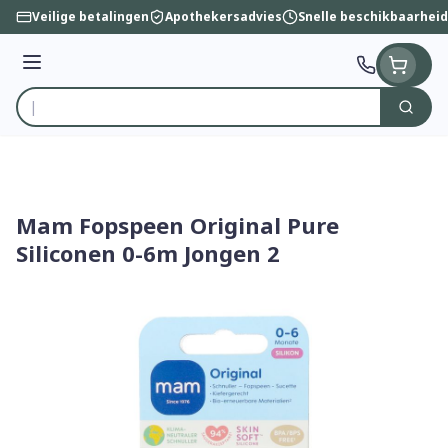
Ga naar de inhoud
Veilige betalingen
Apothekersadvies
Snelle beschikbaarheid
Menu
Zoek
Product, merk, categorie...
Mam Fopspeen Original Pure
Siliconen 0-6m Jongen 2